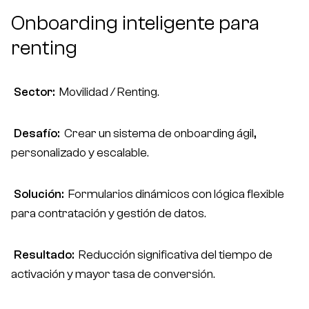
Onboarding inteligente para
ES
EN
renting
Productos
Sector:
Movilidad / Renting.
Casos de éxito
Desafío:
Crear un sistema de onboarding ágil,
Nosotros
personalizado y escalable.
Faqs
Blog
Solución:
Formularios dinámicos con lógica flexible
para contratación y gestión de datos.
Free Consultation
Resultado:
Reducción significativa del tiempo de
activación y mayor tasa de conversión.