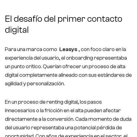
contacto@bonzzay.com
El desafío del primer contacto
De Lunes a Viernes / 9:00 - 18:00 (CET)
digital
Para una marca como
Leasys
, con foco claro en la
experiencia del usuario, el onboarding representaba
un punto crítico. Querían ofrecer un proceso de alta
digital completamente alineado con sus estándares de
agilidad y personalización.
En un proceso de renting digital, los pasos
innecesarios o la fricción en el alta pueden afectar
directamente a la conversión. Cada momento de duda
del usuario representaba una potencial pérdida de
oportunidad. Con años de experiencia en el sector, el