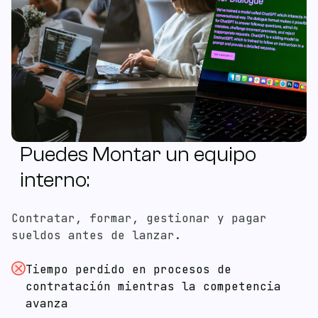
Puedes Montar un equipo
ES
EN
interno:
Productos
Contratar, formar, gestionar y pagar
Blog
sueldos antes de lanzar.
Tiempo perdido en procesos de
contratación mientras la competencia
Free Consultation
avanza