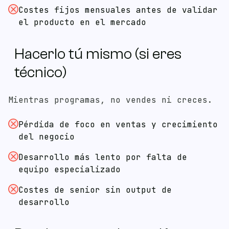
Costes fijos mensuales antes de validar
el producto en el mercado
contacto@bonzzay.com
Hacerlo tú mismo (si eres
De Lunes a Viernes / 9:00 - 18:00 (CET)
técnico)
Mientras programas, no vendes ni creces.
Pérdida de foco en ventas y crecimiento
del negocio
Desarrollo más lento por falta de
equipo especializado
Costes de senior sin output de
desarrollo