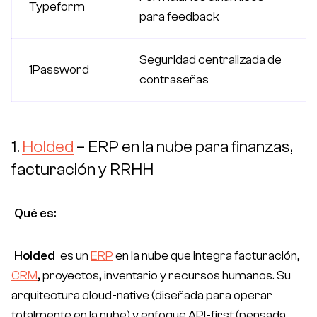
Typeform
para feedback
Seguridad centralizada de
1Password
contraseñas
1.
Holded
– ERP en la nube para finanzas,
facturación y RRHH
Qué es:
Holded
es un
ERP
en la nube que integra facturación,
CRM
, proyectos, inventario y recursos humanos. Su
arquitectura
cloud-native
(diseñada para operar
totalmente en la nube) y enfoque
API-first
(pensada