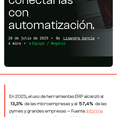
con
automatización.
28 de julio de 2025
By
Lisandra García
6 mins
Equipo / Negocio
En 2023, el uso de herramientas ERP alcanzó al
13,3%
de las microempresas y al
57,4%
de las
pymes y grandes empresas —
Fuente:
Informe