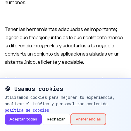
humanos.
Tener las herramientas adecuadas es importante;
lograr que trabajen juntas es lo que realmente marca
la diferencia. Integrarlas y adaptarlas a tu negocio
convierte un conjunto de aplicaciones aisladas en un
sistema único, eficiente y escalable.
Si quieres que tu producto no sea solo una pieza más,
sino que esté conectado con todas tus herramientas
🍪 Usamos cookies
digitales, en
Bonzzay
podemos ayudarte a diseñar e
Utilizamos cookies para mejorar tu experiencia,
implementar esa integración.
Reserva tu consultoría
analizar el tráfico y personalizar contenido.
política de cookies
gratuita
, y y empieza a optimizar tu ecosistema digital.
Aceptar todas
Rechazar
Preferencias