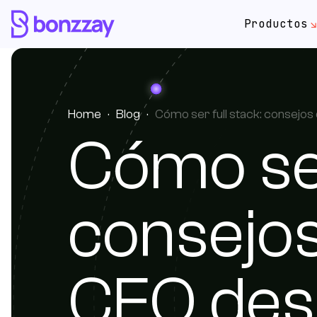
Productos
EN
Home
·
Blog
·
Cómo ser full stack: consejos
Cómo ser
Productos
Casos de éxito
consejos
Nosotros
Faqs
CEO desa
Blog