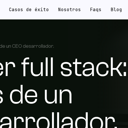
Casos de éxito
Nosotros
Faqs
Blog
ES
 de un CEO desarrollador.
 full stack:
 de un
rrollador.