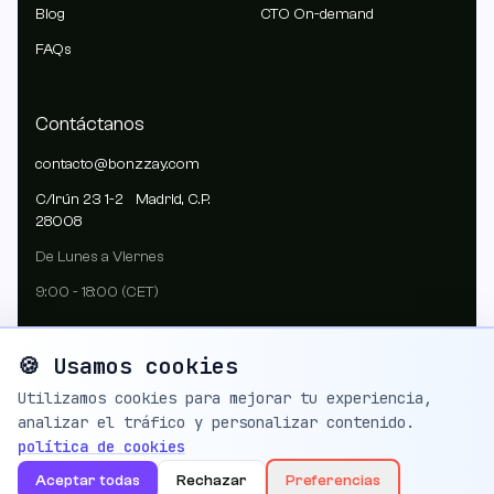
Blog
CTO On-demand
FAQs
Contáctanos
contacto@bonzzay.com
C/Irún 23 1-2 Madrid, C.P.
28008
De Lunes a Viernes
9:00 - 18:00 (CET)
🍪 Usamos cookies
Utilizamos cookies para mejorar tu experiencia,
analizar el tráfico y personalizar contenido.
© 2024 Bonzzay Desarrollo web S.L. Todos los derechos reservados.
política de cookies
Aviso legal
Política de privacidad
Política de cookies
Aceptar todas
Rechazar
Preferencias