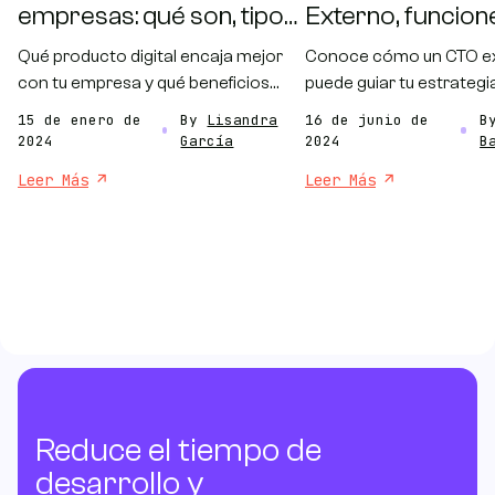
empresas: qué son, tipos
Externo, funcion
y beneficios
beneficios.
Qué producto digital encaja mejor
Conoce cómo un CTO e
con tu empresa y qué beneficios
puede guiar tu estrategi
puede aportar según tu objetivo de
tecnológica, reducir cos
15 de enero de
By
Lisandra
16 de junio de
B
negocio.
aportar experiencia esp
2024
García
2024
B
sin comprometer tu pre
Leer Más
Leer Más
Reduce el tiempo de
desarrollo y