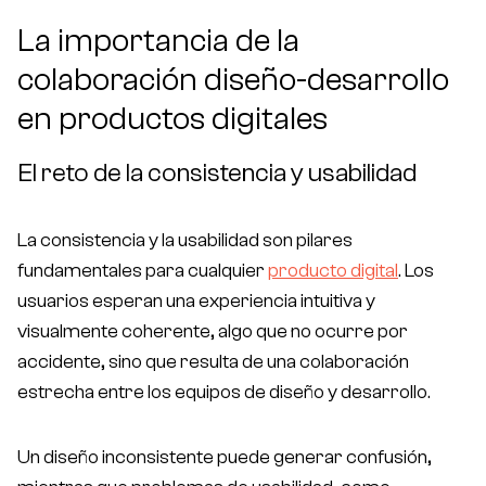
La importancia de la
colaboración diseño-desarrollo
ES
EN
en productos digitales
El reto de la consistencia y usabilidad
Productos
Casos de éxito
La consistencia y la usabilidad son pilares
fundamentales para cualquier
producto digital
. Los
Nosotros
usuarios esperan una experiencia intuitiva y
Faqs
visualmente coherente, algo que no ocurre por
accidente, sino que resulta de una colaboración
Blog
estrecha entre los equipos de diseño y desarrollo.
Free Consultation
Un diseño inconsistente puede generar confusión,