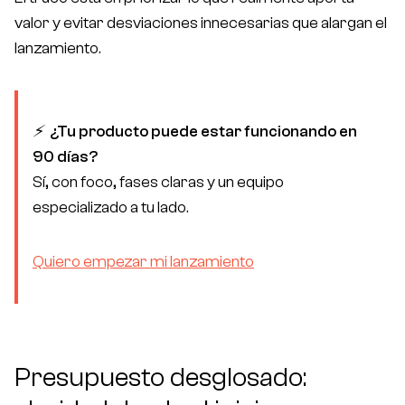
valor y evitar desviaciones innecesarias que alargan el
Free Consultation
lanzamiento.
⚡
¿Tu producto puede estar funcionando en
90 días?
contacto@bonzzay.com
Sí, con foco, fases claras y un equipo
De Lunes a Viernes / 9:00 - 18:00 (CET)
especializado a tu lado.
Quiero empezar mi lanzamiento
Presupuesto desglosado: