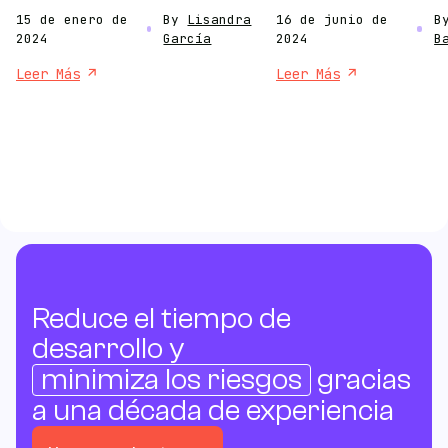
puede aportar según tu objetivo de
tecnológica, reducir cos
15 de enero de
By
Lisandra
16 de junio de
B
negocio.
aportar experiencia esp
2024
García
2024
B
sin comprometer tu pre
Leer Más
Leer Más
Reduce el tiempo de
desarrollo y
minimiza los riesgos
gracias
a una década de experiencia