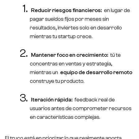
Reducir riesgos financieros:
en lugar de
pagar sueldos fijos por meses sin
resultados, inviertes solo en desarrollo
mientras tu startup crece.
Mantener foco en crecimiento:
tú te
ES
EN
concentras en ventas y estrategia,
mientras un
equipo de desarrollo remoto
Productos
construye tu producto.
Casos de éxito
Iteración rápida:
feedback real de
Nosotros
usuarios antes de comprometer recursos
Faqs
en características complejas.
Blog
El truco está en priorizar lo que realmente aporta