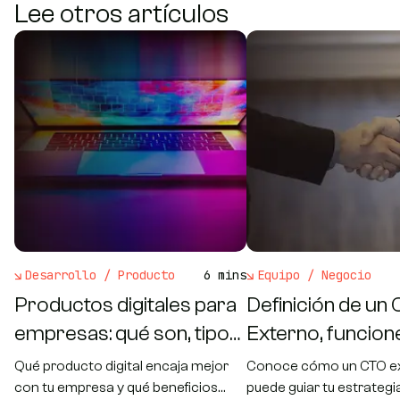
Lee otros artículos
Desarrollo / Producto
6 mins
Equipo / Negocio
Productos digitales para
Definición de un
empresas: qué son, tipos
Externo, funcion
y beneficios
beneficios.
Qué producto digital encaja mejor
Conoce cómo un CTO e
con tu empresa y qué beneficios
puede guiar tu estrategi