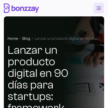
Home
·
Blog
·
Lanzar un producto digital en 90 días para startups: framework realista para validar rápido.
Lanzar un
producto
digital en 90
días para
startups:
framework